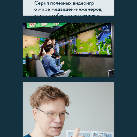
Серия полезных видеоигр
о мире медведей-инженеров,
которая обучает школьников
мыслить как программисты,
знакомит с технологиями
и помогает стать участниками
технологических кружков
нового уровня.