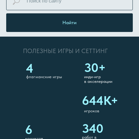
Найти
ПОЛЕЗНЫЕ ИГРЫ И СЕТТИНГ
30+
4
флагманские игры
инди-игр
в акселерации
644К+
игроков
340
6
работ в
комиксов