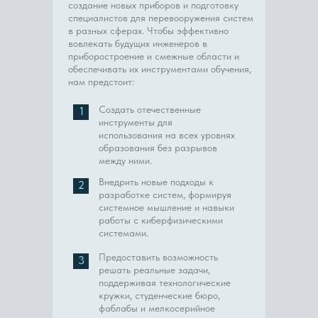
создание новых приборов и подготовку
специалистов для перевооружения систем
в разных сферах. Чтобы эффективно
вовлекать будущих инженеров в
приборостроение и смежные области и
обеспечивать их инструментами обучения,
нам предстоит:
Создать отечественные
1
инструменты для
использования на всех уровнях
образования без разрывов
между ними.
Внедрить новые подходы к
2
разработке систем, формируя
системное мышление и навыки
работы с киберфизическими
системами.
Предоставить возможность
3
решать реальные задачи,
поддерживая технологические
кружки, студенческие бюро,
фаблабы и мелкосерийное